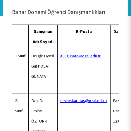
ANA SAYFA
Bahar Dönemi Öğrenci Danışmanlıkları
KURUMSAL
Danışman
E-Posta
Danışman
Adı Soyadı
Saati
PERSONEL
1.Sınıf
Dr.Öğr. Üyesi
gul.gunata@ozal.edu.tr
Gül POLAT
BÖLÜMLER
GÜNATA
ÖĞRENCİ
2.
Doç.Dr.
emine.karatas@ozal.edu.tr
Pazartesi 
Sınıf
Emine
Perşemb
ARAŞTIRMA
ÖZTÜRK
12:00-13:0