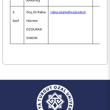
KARATAŞ
KALİTE
3.
Doç.Dr.Rabia
rabia.singin@ozal.edu.tr
Sınıf
Hürrem
TOPLUMSAL KATKI
ÖZDURAK
SINGIN
E-HİZMET
İLETİŞİM