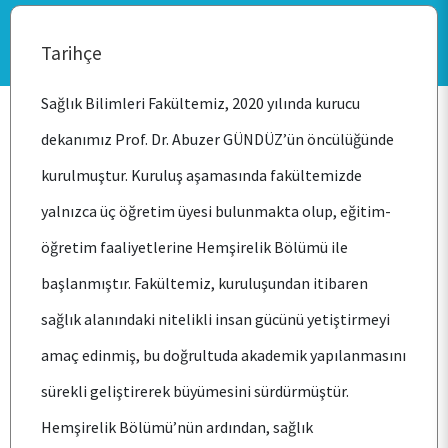
Tarihçe
Sağlık Bilimleri Fakültemiz, 2020 yılında kurucu
dekanımız Prof. Dr. Abuzer GÜNDÜZ’ün öncülüğünde
kurulmuştur. Kuruluş aşamasında fakültemizde
ANA SAYFA
yalnızca üç öğretim üyesi bulunmakta olup, eğitim-
öğretim faaliyetlerine Hemşirelik Bölümü ile
KURUMSAL
başlanmıştır. Fakültemiz, kuruluşundan itibaren
sağlık alanındaki nitelikli insan gücünü yetiştirmeyi
PERSONEL
amaç edinmiş, bu doğrultuda akademik yapılanmasını
sürekli geliştirerek büyümesini sürdürmüştür.
BÖLÜMLER
Hemşirelik Bölümü’nün ardından, sağlık