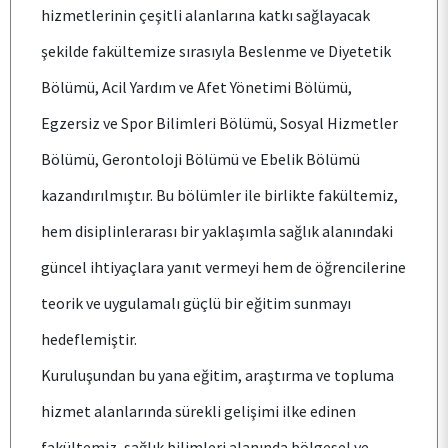
hizmetlerinin çeşitli alanlarına katkı sağlayacak
ÖĞRENCİ
şekilde fakültemize sırasıyla Beslenme ve Diyetetik
Bölümü, Acil Yardım ve Afet Yönetimi Bölümü,
ARAŞTIRMA
Egzersiz ve Spor Bilimleri Bölümü, Sosyal Hizmetler
Bölümü, Gerontoloji Bölümü ve Ebelik Bölümü
KALİTE
kazandırılmıştır. Bu bölümler ile birlikte fakültemiz,
hem disiplinlerarası bir yaklaşımla sağlık alanındaki
TOPLUMSAL KATKI
güncel ihtiyaçlara yanıt vermeyi hem de öğrencilerine
teorik ve uygulamalı güçlü bir eğitim sunmayı
E-HİZMET
hedeflemiştir.
İLETİŞİM
Kuruluşundan bu yana eğitim, araştırma ve topluma
hizmet alanlarında sürekli gelişimi ilke edinen
fakültemiz, sağlık bilimleri alanında bölgesel ve