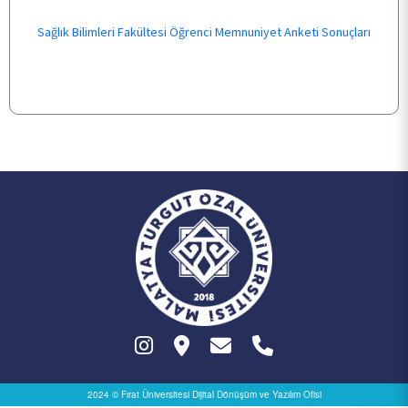
Sağlık Bilimleri Fakültesi Öğrenci Memnuniyet Anketi Sonuçları
ÖĞRENCİ
ARAŞTIRMA
KALİTE
TOPLUMSAL KATKI
E-HİZMET
İLETİŞİM
2024 © Fırat Üniversitesi
Dijital Dönüşüm ve Yazılım Ofisi