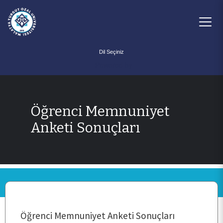
Powered by
Öğrenci Memnuniyet
ANA SAYFA
Anketi Sonuçları
KURUMSAL
PERSONEL
Öğrenci Memnuniyet Anketi Sonuçları
BÖLÜMLER