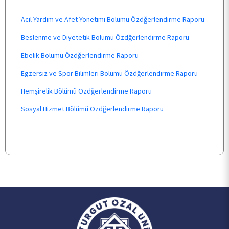
Acil Yardım ve Afet Yönetimi Bölümü Özdğerlendirme Raporu
BÖLÜMLER
Beslenme ve Diyetetik Bölümü Özdğerlendirme Raporu
Ebelik Bölümü Özdğerlendirme Raporu
Egzersiz ve Spor Bilimleri Bölümü Özdğerlendirme Raporu
ÖĞRENCİ
Hemşirelik Bölümü Özdğerlendirme Raporu
Sosyal Hizmet Bölümü Özdğerlendirme Raporu
ARAŞTIRMA
KALİTE
TOPLUMSAL KATKI
E-HİZMET