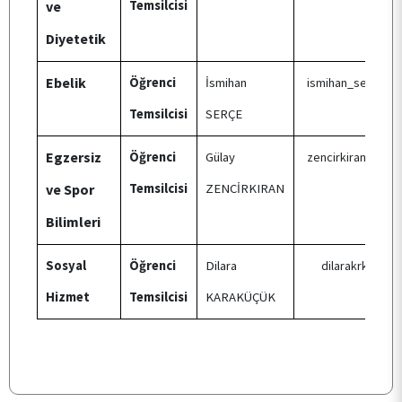
ve
Temsilcisi
ARAŞTIRMA
Diyetetik
Ebelik
Öğrenci
İsmihan
ismihan_serce22
KALİTE
Temsilcisi
SERÇE
TOPLUMSAL KATKI
Egzersiz
Öğrenci
Gülay
zencirkirangulay
ve Spor
Temsilcisi
ZENCİRKIRAN
E-HİZMET
Bilimleri
Sosyal
Öğrenci
Dilara
dilarakrkckk@
İLETİŞİM
Hizmet
Temsilcisi
KARAKÜÇÜK