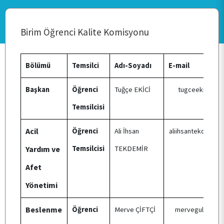
Birim Öğrenci Kalite Komisyonu
ANA SAYFA
Bölümü
Temsilci
Adı-Soyadı
E-mail
KURUMSAL
Başkan
Öğrenci
Tuğçe EKİCİ
tugceekici73@
Temsilcisi
PERSONEL
Acil
Öğrenci
Ali İhsan
aliihsantekdemir
Yardım ve
Temsilcisi
TEKDEMİR
BÖLÜMLER
Afet
Yönetimi
ÖĞRENCİ
Beslenme
Öğrenci
Merve ÇİFTÇİ
mervegulciftcii