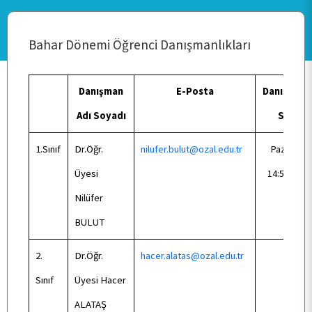
Bahar Dönemi Öğrenci Danışmanlıkları
ANA SAYFA
Danışman
E-Posta
Danışmanl
Adı Soyadı
Saati
KURUMSAL
1.Sınıf
Dr.Öğr.
nilufer.bulut@ozal.edu.tr
Pazartesi
Üyesi
14:50-16:3
PERSONEL
Nilüfer
BULUT
BÖLÜMLER
2.
Dr.Öğr.
hacer.alatas@ozal.edu.tr
ÖĞRENCİ
Sınıf
Üyesi Hacer
ALATAŞ