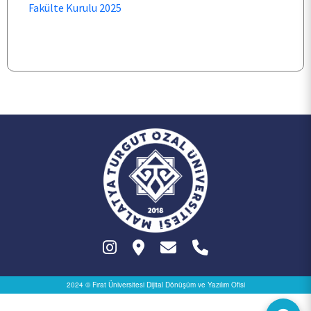
Fakülte Kurulu 2025
ÖĞRENCİ
ARAŞTIRMA
KALİTE
TOPLUMSAL KATKI
E-HİZMET
İLETİŞİM
2024 © Fırat Üniversitesi
Dijital Dönüşüm ve Yazılım Ofisi