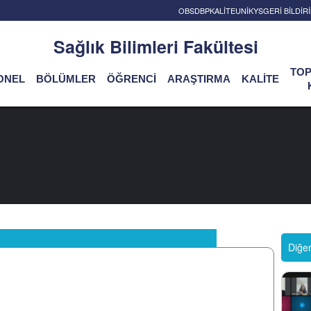
OBS
DBP
KALİTE
UNİKYS
GERİ BİLDİ
Sağlık Bilimleri Fakültesi
TO
ONEL
BÖLÜMLER
ÖĞRENCİ
ARAŞTIRMA
KALİTE
Diğe