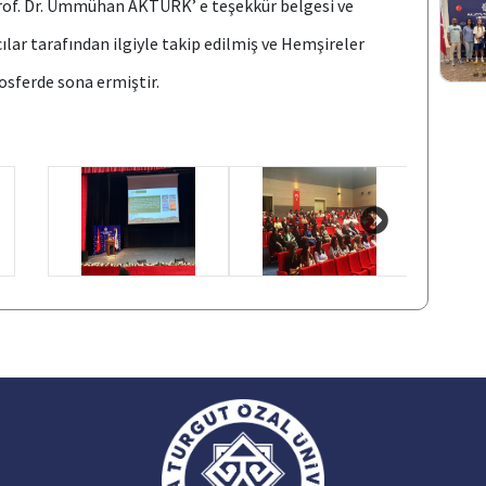
Prof. Dr. Ümmühan AKTÜRK’ e teşekkür belgesi ve
cılar tarafından ilgiyle takip edilmiş ve Hemşireler
mosferde sona ermiştir.