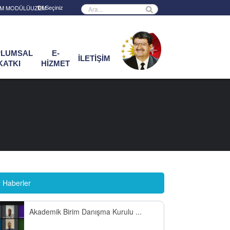
Powered by
RİM MODÜLÜ
UZEM
PLUMSAL
E-
İLETİŞİM
KATKI
HİZMET
r Haberler
Akademik Birim Danışma Kurulu ...