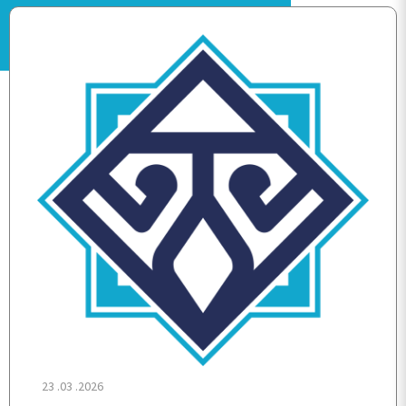
ANA SAYFA
KURUMSAL
PERSONEL
BÖLÜMLER
ÖĞRENCİ
23 .03 .2026