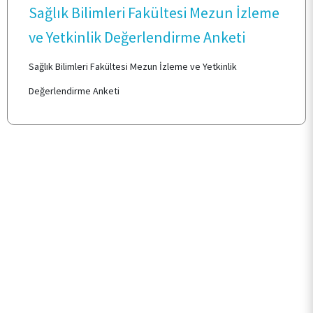
ARAŞTIRMA
Sağlık Bilimleri Fakültesi Mezun İzleme
ve Yetkinlik Değerlendirme Anketi
KALİTE
Sağlık Bilimleri Fakültesi Mezun İzleme ve Yetkinlik
Değerlendirme Anketi
TOPLUMSAL KATKI
E-HİZMET
İLETİŞİM